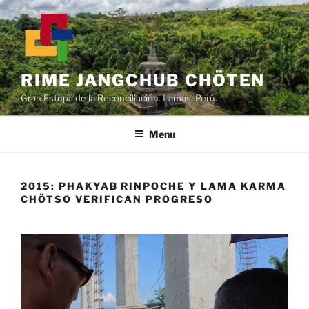
Skip
to
content
RIME JANGCHUB CHÖTEN
Gran Estupa de la Reconciliación. Lamas, Perú.
Menu
2015: PHAKYAB RINPOCHE Y LAMA KARMA
CHÖTSO VERIFICAN PROGRESO