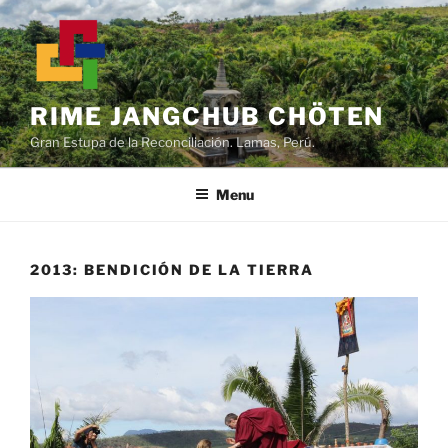
Skip
to
content
RIME JANGCHUB CHÖTEN
Gran Estupa de la Reconciliación. Lamas, Perú.
Menu
2013: BENDICIÓN DE LA TIERRA